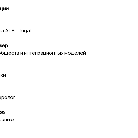
ции
 All Portugal
кер
обществ и интеграционных моделей
ики
вролог
ва
азанию