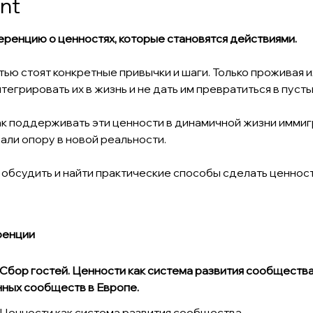
nt
ренцию о ценностях, которые становятся действиями.
ью стоят конкретные привычки и шаги. Только проживая и
егрировать их в жизнь и не дать им превратиться в пусты
к поддерживать эти ценности в динамичной жизни иммигр
али опору в новой реальности.
обсудить и найти практические способы сделать ценност
ренции
0 | Сбор гостей. Ценности как система развития сообщества
ных сообществ в Европе.
0 | Ценности как система развития сообщества