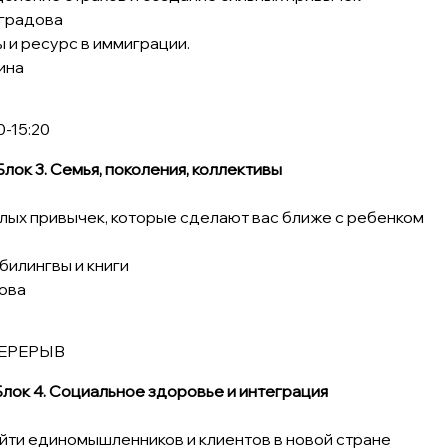
градова
ы и ресурс в иммиграции.
ина
50-15:20
 Блок 3. Семья, поколения, коллективы
ёплых привычек, которые сделают вас ближе с ребенком
-билингвы и книги
ова
0 - ПЕРЕРЫВ
| Блок 4. Социальное здоровье и интеграция
найти единомышленников и клиентов в новой стране