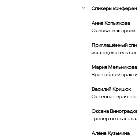
Спикеры конферен
Анна Копылкова
Основатель проекта
Приглашённый спи
исследователь со
Мария Мельникова
Врач общей практ
Василий Крицюк
Остеопат, врач-не
Оксана Виноградо
Тренер по скалол
Алёна Кузьмина