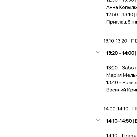
Анна Копылк
12:50 – 13:1
Приглашённы
             13.10-13
13:20 – 14:00
13:20 – Забот
Мария Мель
13:40 – Роль
Василий Кри
             14:00-14:1
14:10–14:50 |
14:10 – Прео