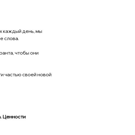
х каждый день, мы 
е слова.
анта, чтобы они 
и частью своей новой 
. Ценности 