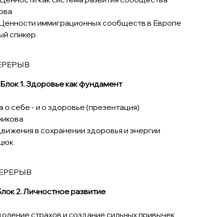
ова
0 | Ценности иммиграционных сообществ в Европе
й спикер
.20 - ПЕРЕРЫВ
 | Блок 1. Здоровье как фундамент
а о себе - и о здоровье (презентация)
никова
 движения в сохранении здоровья и энергии
цюк
0 - ПЕРЕРЫВ
 Блок 2. Личностное развитие
доление страхов и создание сильных привычек