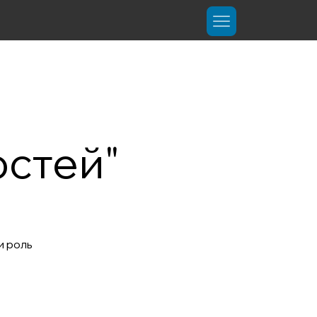
остей"
и роль