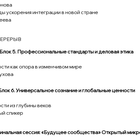
рнова
ды ускорения интеграции в новой стране
еева
0 - ПЕРЕРЫВ
 | Блок 5. Профессиональные стандарты и деловая этика
ости как опора в изменчивом мире
ухова
| Блок 6. Универсальное сознание и глобальные ценности
ости из глубины веков
й спикер
 | Финальная сессия: «Будущее сообщества» Открытый мик