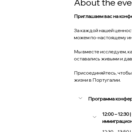
About the eve
Приглашаем вас на конфе
За каждой нашей ценност
можем по-настоящему инт
Мы вместе исследуем, ка
оставались живыми и дав
Присоединяйтесь, чтобы 
жизни в Португалии.
Программа конфе
12:00 – 12:3
иммиграцион
12:30 – 13:5